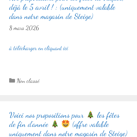
déjà le 5 avril ! : (uniquement valable
dans notre magasin de Steige)
8 mars 2026
à télécharger en cliquant ici
Catégories
Non classé
Voici nos propositions pour
les fêtes
de fin d’année
(offre valable
uniquement dans notre magasin de Steige)