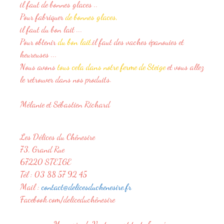
il faut de bonnes glaces ..
Pour fabriquer
de bonnes glaces,
il faut du bon lait ...
Pour obtenir
du bon lait,
il faut des vaches épanouies et
heureuses ...
Nous avons
tous cela dans notre ferme de Steige
et vous allez
le retrouver dans nos produits.
Mélanie et Sébastien Richard
Les Délices du Chênesire
73, Grand Rue
67220 STEIGE
Tél : 03 88 57 92 45
Mail :
contact@delicesduchenesire.fr
Facebook.com/deliceduchênesire