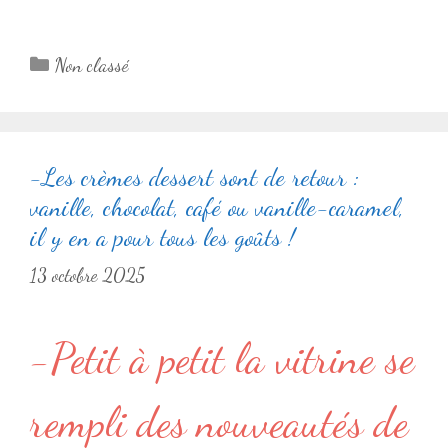
Catégories
Non classé
-Les crèmes dessert sont de retour :
vanille, chocolat, café ou vanille-caramel,
il y en a pour tous les goûts !
13 octobre 2025
-Petit à petit la vitrine se
rempli des nouveautés de