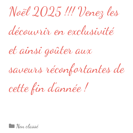
Noël 2025 !!! Venez les
découvrir en exclusivité
et ainsi goûter aux
saveurs réconfortantes de
cette fin d’année !
Catégories
Non classé