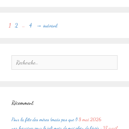
Navigation
Page
Page
Page
1
2
…
4
→
suivant
des
articles
Rechercher :
Récemment
Pour la fête des mères (mais pas que !)
8 mai 2026
nos horaires pour le joli mois de mai plein de fériés :
27 avril