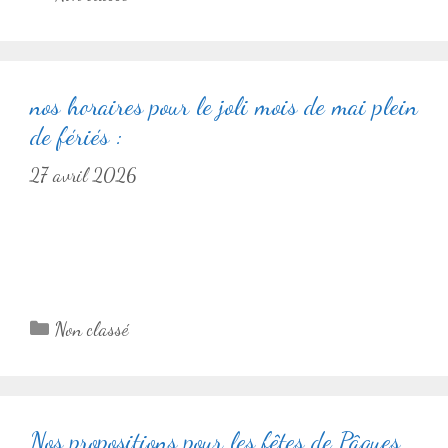
nos horaires pour le joli mois de mai plein
de fériés :
27 avril 2026
Catégories
Non classé
Nos propositions pour les fêtes de Pâques,